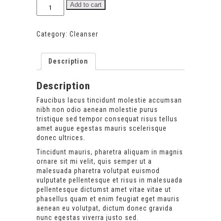
Milky
Add to cart
Gentle
Cleanser
quantity
Category:
Cleanser
Description
Description
Faucibus lacus tincidunt molestie accumsan
nibh non odio aenean molestie purus
tristique sed tempor consequat risus tellus
amet augue egestas mauris scelerisque
donec ultrices.
Tincidunt mauris, pharetra aliquam in magnis
ornare sit mi velit, quis semper ut a
malesuada pharetra volutpat euismod
vulputate pellentesque et risus in malesuada
pellentesque dictumst amet vitae vitae ut
phasellus quam et enim feugiat eget mauris
aenean eu volutpat, dictum donec gravida
nunc egestas viverra justo sed.